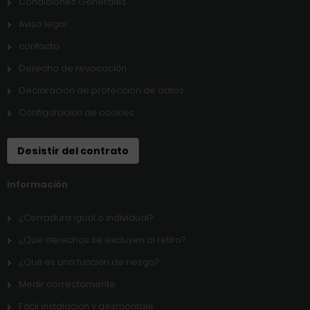
Condiciones Generales
Aviso legal
contacto
Derecho de revocación
Declaracion de proteccion de datos
Configuración de cookies
Desistir del contrato
Información
¿Cerradura igual o individual?
¿Que derechos se excluyen al retiro?
¿Qué es una función de riesgo?
Medir correctamente
Fácil instalación y desmontaje