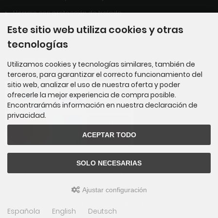
Herraje con protección de tralado
Este sitio web utiliza cookies y otras
Plazo de entrega
tecnologías
Métodos de pago
Utilizamos cookies y tecnologías similares, también de
terceros, para garantizar el correcto funcionamiento del
sitio web, analizar el uso de nuestra oferta y poder
ofrecerle la mejor experiencia de compra posible.
Encontrarámás información en nuestra declaración de
privacidad.
ACEPTAR TODO
Pago a plazos: transferencia del importe de la factura a PayPal. Ust
SOLO NECESARIAS
ed transfiere el dinero directamente a PayPal tras recibir la mercan
cía. No necesita una cuenta de PayPal.
Ajustar configuración
cilindros-cerradura.es © 2026 | Template © 2009-2026 by
mod
ified eCommerce
Española
English
Deutsch
Shopsoftware