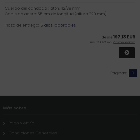
Cuerpo del candado : latón, 42/38 mm
Cable de acero: 55 cm de longitud (altura 220 mm)
Plazo de entrega:
15 días laborables
197,18 EUR
desde
incl. 19 % IVA excl.
Gastos de envío
Páginas:
1
Más sobre...
Pago y envío
Condiciones Generales