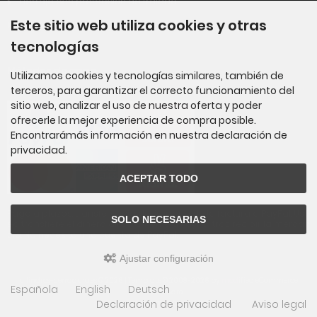
Herraje con protección de tralado
Este sitio web utiliza cookies y otras
Plazo de entrega
tecnologías
Métodos de pago
Utilizamos cookies y tecnologías similares, también de
terceros, para garantizar el correcto funcionamiento del
sitio web, analizar el uso de nuestra oferta y poder
ofrecerle la mejor experiencia de compra posible.
Encontrarámás información en nuestra declaración de
privacidad.
ACEPTAR TODO
Pago a plazos: transferencia del importe de la factura a PayPal. Ust
SOLO NECESARIAS
ed transfiere el dinero directamente a PayPal tras recibir la mercan
cía. No necesita una cuenta de PayPal.
Ajustar configuración
cilindros-cerradura.es © 2026 | Template © 2009-2026 by
mod
ified eCommerce
Española
English
Deutsch
Shopsoftware
Declaración de privacidad
Aviso legal
mod
ified eCommerce Shopsoftware © 2009-2026