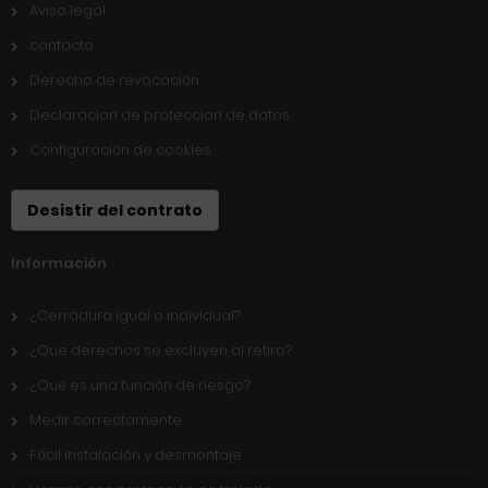
Aviso legal
contacto
Derecho de revocación
Declaracion de proteccion de datos
Configuración de cookies
Desistir del contrato
Información
¿Cerradura igual o individual?
¿Que derechos se excluyen al retiro?
¿Qué es una función de riesgo?
Medir correctamente
Fácil instalación y desmontaje