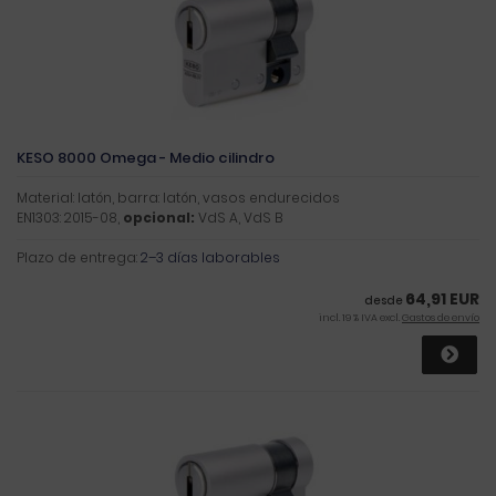
KESO 8000 Omega - Medio cilindro
Material: latón, barra: latón, vasos endurecidos
EN1303: 2015-08,
opcional:
VdS A, VdS B
Plazo de entrega:
2–3 días laborables
64,91 EUR
desde
incl. 19 % IVA excl.
Gastos de envío