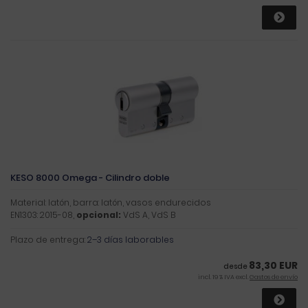
KESO 8000 Omega - Cilindro doble
Material: latón, barra: latón, vasos endurecidos
EN1303: 2015-08,
opcional:
VdS A, VdS B
Plazo de entrega:
2–3 días laborables
83,30 EUR
desde
incl. 19 % IVA excl.
Gastos de envío