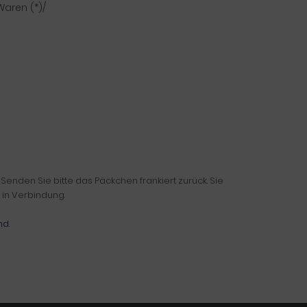
Waren (*)/
nden Sie bitte das Päckchen frankiert zurück. Sie
 in Verbindung.
nd.