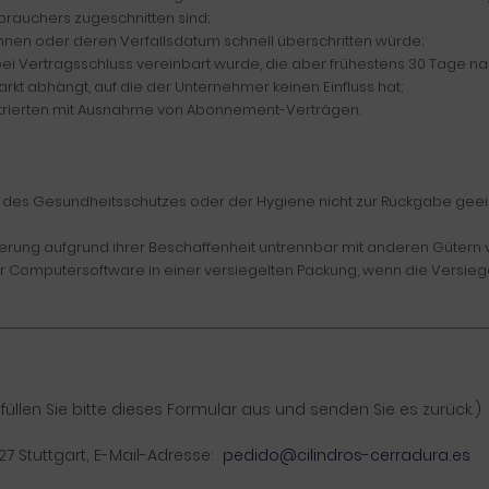
brauchers zugeschnitten sind;
önnen oder deren Verfallsdatum schnell überschritten würde;
s bei Vertragsschluss vereinbart wurde, die aber frühestens 30 Tage 
kt abhängt, auf die der Unternehmer keinen Einfluss hat;
llustrierten mit Ausnahme von Abonnement-Verträgen.
en des Gesundheitsschutzes oder der Hygiene nicht zur Rückgabe geei
ferung aufgrund ihrer Beschaffenheit untrennbar mit anderen Gütern
 Computersoftware in einer versiegelten Packung, wenn die Versiege
üllen Sie bitte dieses Formular aus und senden Sie es zurück.)
27 Stuttgart
,
E-Mail-Adresse:
pedido@cilindros-cerradura.es