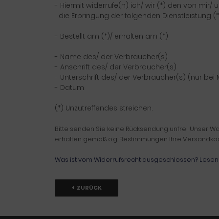
- Hiermit widerrufe(n) ich/ wir (*) den von mi
die Erbringung der folgenden Dienstleistung (*
- Bestellt am (*)/ erhalten am (*)
- Name des/ der Verbraucher(s)
- Anschrift des/ der Verbraucher(s)
- Unterschrift des/ der Verbraucher(s) (nur bei 
- Datum
(*) Unzutreffendes streichen.
Bitte senden Sie keine Rücksendung unfrei. Unser 
erhalten gemäß o.g. Bestimmungen Ihre Versandkosten
Was ist vom Widerrufsrecht ausgeschlossen? Lesen 
ZURÜCK