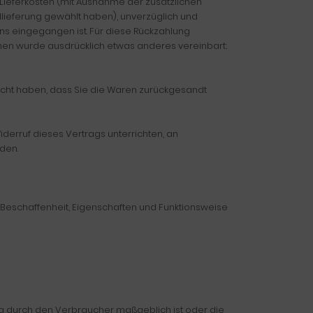
r Lieferkosten (mit Ausnahme der zusätzlichen
dlieferung gewählt haben), unverzüglich und
ns eingegangen ist. Für diese Rückzahlung
Ihnen wurde ausdrücklich etwas anderes vereinbart;
acht haben, dass Sie die Waren zurückgesandt
derruf dieses Vertrags unterrichten, an
den.
 Beschaffenheit, Eigenschaften und Funktionsweise
ung durch den Verbraucher maßgeblich ist oder die