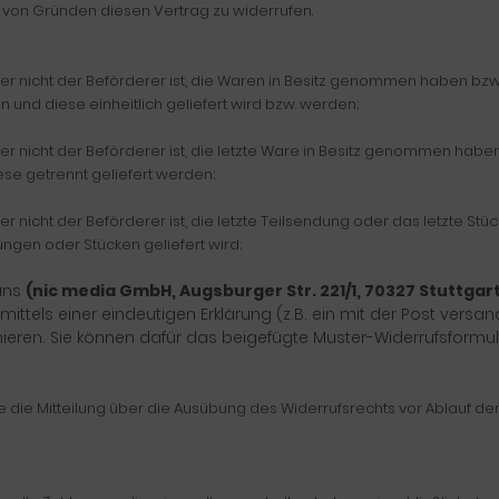
von Gründen diesen Vertrag zu widerrufen.
 der nicht der Beförderer ist, die Waren in Besitz genommen haben bz
 und diese einheitlich geliefert wird bzw. werden;
 der nicht der Beförderer ist, die letzte Ware in Besitz genommen ha
iese getrennt geliefert werden;
er nicht der Beförderer ist, die letzte Teilsendung oder das letzte St
ungen oder Stücken geliefert wird;
 uns
(nic media GmbH, Augsburger Str. 221/1, 70327 Stuttgart
mittels einer eindeutigen Erklärung (z.B. ein mit der Post versand
rmieren. Sie können dafür das beigefügte Muster-Widerrufsform
ie die Mitteilung über die Ausübung des Widerrufsrechts vor Ablauf de