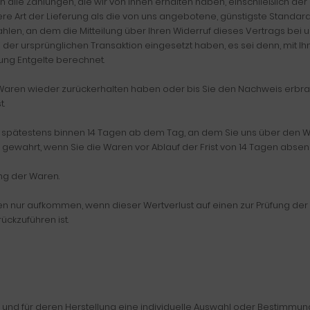
 alle Zahlungen, die wir von Ihnen erhalten haben, einschließlich de
ere Art der Lieferung als die von uns angebotene, günstigste Standar
en, an dem die Mitteilung über Ihren Widerruf dieses Vertrags bei u
 der ursprünglichen Transaktion eingesetzt haben, es sei denn, mit 
ung Entgelte berechnet.
e Waren wieder zurückerhalten haben oder bis Sie den Nachweis erbr
t.
 spätestens binnen 14 Tagen ab dem Tag, an dem Sie uns über den Wi
 gewahrt, wenn Sie die Waren vor Ablauf der Frist von 14 Tagen absen
ng der Waren.
en nur aufkommen, wenn dieser Wertverlust auf einen zur Prüfung der
ckzuführen ist.
ind und für deren Herstellung eine individuelle Auswahl oder Bestimm