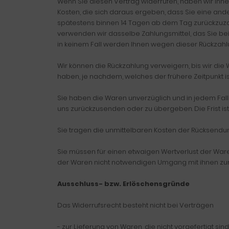
Wenn Sie diesen Vertrag widerrufen, haben wir Ihnen
Kosten, die sich daraus ergeben, dass Sie eine and
spätestens binnen 14 Tagen ab dem Tag zurückzuzahl
verwenden wir dasselbe Zahlungsmittel, das Sie bei
in keinem Fall werden Ihnen wegen dieser Rückzahl
Wir können die Rückzahlung verweigern, bis wir di
haben, je nachdem, welches der frühere Zeitpunkt is
Sie haben die Waren unverzüglich und in jedem Fall
uns zurückzusenden oder zu übergeben. Die Frist ist
Sie tragen die unmittelbaren Kosten der Rücksendu
Sie müssen für einen etwaigen Wertverlust der War
der Waren nicht notwendigen Umgang mit ihnen zurü
Ausschluss- bzw. Erlöschensgründe
Das Widerrufsrecht besteht nicht bei Verträgen
- zur Lieferung von Waren, die nicht vorgefertigt s