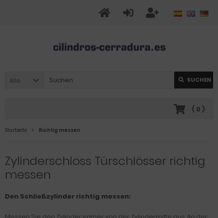
Alle
SUCHEN
(
0
)
Startseite
Richtig messen
Zylinderschloss Türschlösser richtig
messen
Den Schließzylinder richtig messen:
Messen Sie den Zylinder immer von der Zylindermitte aus. An der