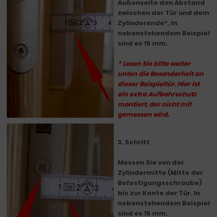
Außenseite den Abstand
zwischen der Tür und dem
Zylinderende*. In
nebenstehendem Beispiel
sind es 15 mm.
* Lesen Sie bitte weiter
unten die Besonderheit an
dieser Beispieltür. Hier ist
ein extra Aufbohrschutz
montiert, der nicht mit
gemessen wird.
3. Schritt
Messen Sie von der
Zylindermitte (Mitte der
Befestigungsschraube)
bis zur Kante der Tür. In
nebenstehendem Beispiel
sind es 15 mm.