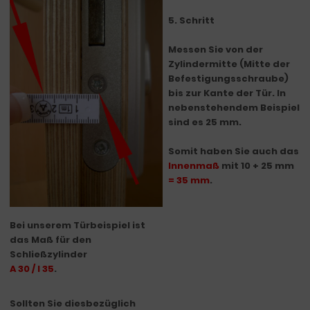
5. Schritt
Messen Sie von der
Zylindermitte (Mitte der
Befestigungsschraube)
bis zur Kante der Tür. In
nebenstehendem Beispiel
sind es 25 mm.
Somit haben Sie auch das
Innenmaß
mit 10 + 25 mm
=
35 mm
.
Bei unserem Türbeispiel ist
das Maß für den
Schließzylinder
A 30 / I 35
.
Sollten Sie diesbezüglich