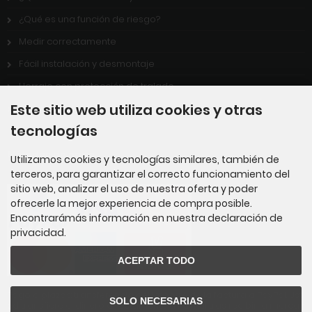
¿Qué es una función de riesgo?
Medir correctamente
Fácil instalación y desmontaje
Herraje con protección de tralado
Este sitio web utiliza cookies y otras
Plazo de entrega
tecnologías
Métodos de pago
Utilizamos cookies y tecnologías similares, también de
terceros, para garantizar el correcto funcionamiento del
sitio web, analizar el uso de nuestra oferta y poder
ofrecerle la mejor experiencia de compra posible.
Encontrarámás información en nuestra declaración de
privacidad.
ACEPTAR TODO
Pago a plazos: transferencia del importe de la factura a PayPal. Ust
SOLO NECESARIAS
ed transfiere el dinero directamente a PayPal tras recibir la mercan