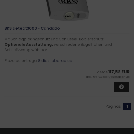
BKS detect3000 - Candado
Mit Schlagpickingschutz und Schlüssel-Kopierschutz
Optionale Ausstattung:
verschiedene Bügelhöhen und
Schließzwang wählbar
Plazo de entrega:
8 días laborables
117,52 EUR
desde
incl. 19 % IVA excl.
Gastos de envío
Páginas:
1