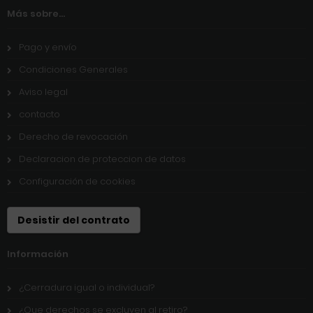
Más sobre...
Pago y envío
Condiciones Generales
Aviso legal
contacto
Derecho de revocación
Declaracion de proteccion de datos
Configuración de cookies
Desistir del contrato
Información
¿Cerradura igual o individual?
¿Que derechos se excluyen al retiro?