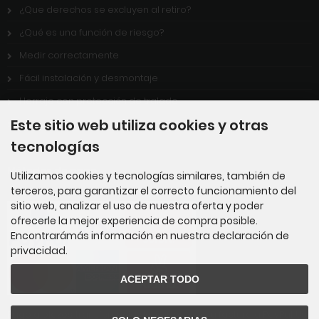
¿Que derechos se excluyen al retiro?
¿Qué es una función de riesgo?
Medir correctamente
Fácil instalación y desmontaje
Herraje con protección de tralado
Este sitio web utiliza cookies y otras
Plazo de entrega
tecnologías
Métodos de pago
Utilizamos cookies y tecnologías similares, también de
terceros, para garantizar el correcto funcionamiento del
sitio web, analizar el uso de nuestra oferta y poder
ofrecerle la mejor experiencia de compra posible.
Encontrarámás información en nuestra declaración de
privacidad.
ACEPTAR TODO
Pago a plazos: transferencia del importe de la factura a PayPal. Ust