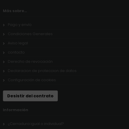
Más sobre...
Pago y envío
Condiciones Generales
Aviso legal
contacto
Derecho de revocación
Declaracion de proteccion de datos
Configuración de cookies
Desistir del contrato
Información
¿Cerradura igual o individual?